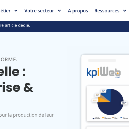
étier
Votre secteur
A propos
Ressources
re article dédié
.
FORME.
lle :
rise &
our la production de leur