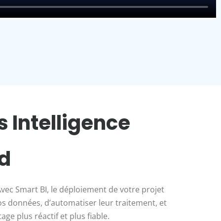
 Intelligence
ud
Avec Smart BI, le déploiement de votre projet
os données, d’automatiser leur traitement, et
age plus réactif et plus fiable.