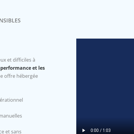
NSIBLES
x et difficiles à
a
performance et les
e offre hébergée
érationnel
 manuelles
e et sans