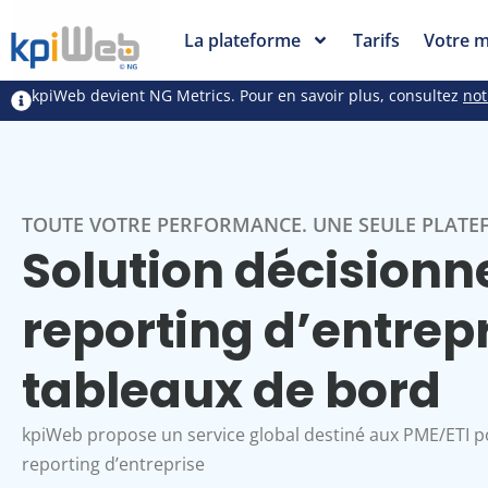
La plateforme
Tarifs
Votre m
kpiWeb devient NG Metrics. Pour en savoir plus, consultez
not
TOUTE VOTRE PERFORMANCE. UNE SEULE PLATE
Solution décisionne
reporting d’entrep
tableaux de bord
kpiWeb propose un service global destiné aux PME/ETI p
reporting d’entreprise