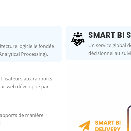
SMART BI 
Un service global d
tecture logicielle fondée
décisionnel au suiv
nalytical Processing).
G
ilisateurs aux rapports
tail web développé par
rapports de manière
I.