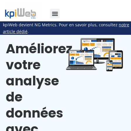
kpiWeb devient NG Metrics. Pour en savoir plus, consultez
notre
article dédié
.
Améliorez
votre
analyse
de
données
avec