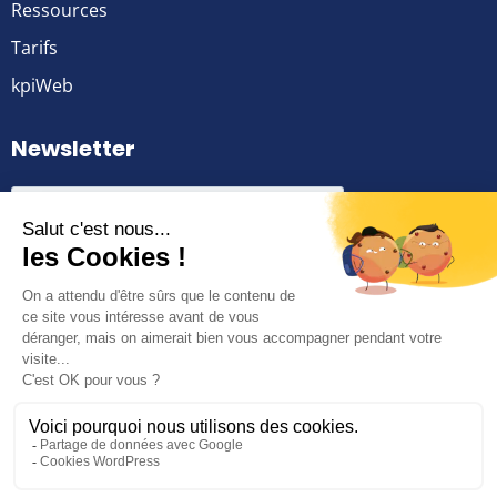
Ressources
Tarifs
kpiWeb
Newsletter
© 2026 kpiWeb by
NG
–
Mentions légales
–
Politique de
cookies