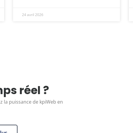
24 avril 2026
ps réel ?
 la puissance de kpiWeb en
lus