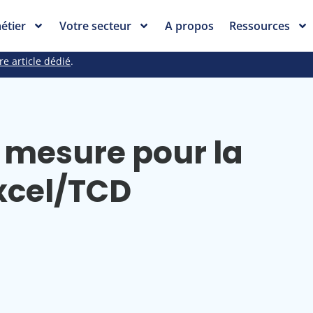
étier
Votre secteur
A propos
Ressources
re article dédié
.
 mesure pour la
xcel/TCD