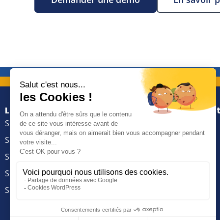
La plateforme
Solutions par mét
SMART BI Factory
Direction
SMART BI Service
Commercial
SMART BI Reporting
Finance
SMART BI Dataviz
Informatique – IT
SMART BI Delivery
Marketing