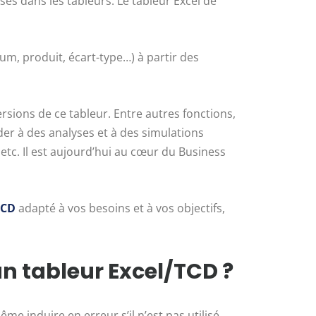
ses dans les tableurs. Le tableur Excel de
, produit, écart-type…) à partir des
ersions de ce tableur. Entre autres fonctions,
er à des analyses et à des simulations
tc. Il est aujourd’hui au cœur du Business
TCD
adapté à vos besoins et à vos objectifs,
un tableur Excel/TCD ?
me induire en erreur s’il n’est pas utilisé