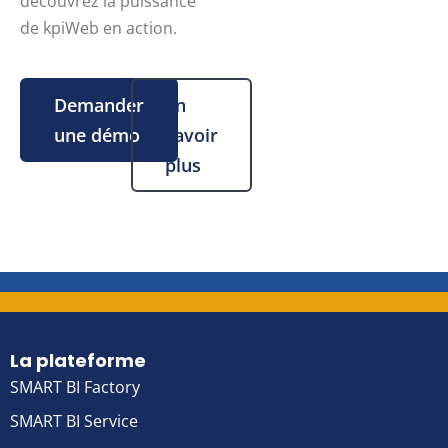
découvrez la puissance
de kpiWeb en action.
Demander
En
une démo
savoir
plus
La plateforme
SMART BI Factory
SMART BI Service